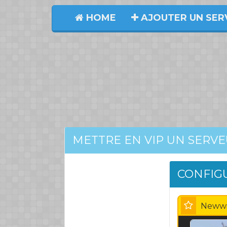
HOME
AJOUTER UN SER
METTRE EN VIP UN SERV
CONFIG
Newwi