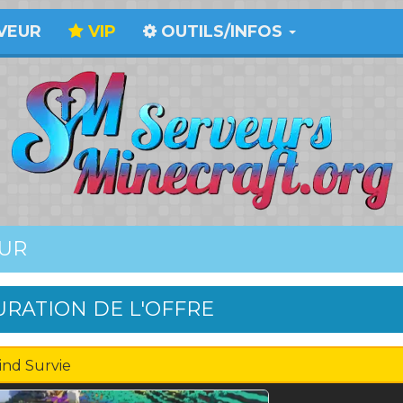
VEUR
VIP
OUTILS/INFOS
EUR
URATION DE L'OFFRE
nd Survie