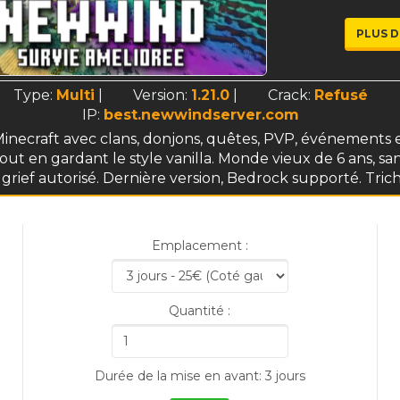
PLUS D
Type:
Multi
|
Version:
1.21.0
|
Crack:
Refusé
IP:
best.newwindserver.com
Minecraft avec clans, donjons, quêtes, PVP, événements e
out en gardant le style vanilla. Monde vieux de 6 ans, san
 grief autorisé. Dernière version, Bedrock supporté. Triche
Emplacement :
Quantité :
Durée de la mise en avant: 3 jours