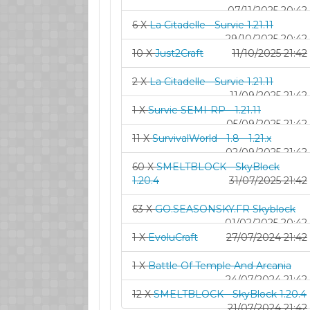
07/11/2025 20:42
6 X
La Citadelle - Survie 1.21.11
29/10/2025 20:42
10 X
Just2Craft
11/10/2025 21:42
2 X
La Citadelle - Survie 1.21.11
11/09/2025 21:42
1 X
Survie SEMI-RP - 1.21.11
05/09/2025 21:42
11 X
SurvivalWorld - 1.8 - 1.21.x
02/09/2025 21:42
60 X
SMELTBLOCK - SkyBlock
1.20.4
31/07/2025 21:42
63 X
GO.SEASONSKY.FR Skyblock
01/02/2025 20:42
1 X
EvoluCraft
27/07/2024 21:42
1 X
Battle Of Temple And Arcania
24/07/2024 21:42
12 X
SMELTBLOCK - SkyBlock 1.20.4
21/07/2024 21:42