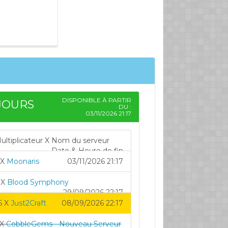
DISPONIBLE À PARTIR
JOURS
DU :
03/11/2026 21:17
ultiplicateur X Nom du serveur
Date & Heure de fin
 X
Moonaris
03/11/2026 21:17
 X
Blood Symphony
29/09/2026 22:17
5 X
Just2Craft
08/09/2026 22:17
 X
CobbleGems - Nouveau Serveur