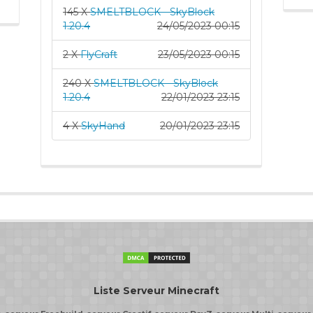
145 X
SMELTBLOCK - SkyBlock
1.20.4
24/05/2023 00:15
2 X
FlyCraft
23/05/2023 00:15
240 X
SMELTBLOCK - SkyBlock
1.20.4
22/01/2023 23:15
4 X
SkyHand
20/01/2023 23:15
Liste Serveur Minecraft