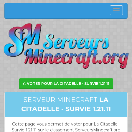
Menu
de
navig
VOTER POUR LA CITADELLE - SURVIE 1.21.11
SERVEUR MINECRAFT
LA
CITADELLE - SURVIE 1.21.11
Cette page vous permet de voter pour La Citadelle -
Survie 1.21.11 sur le classement ServeursMinecraft.org