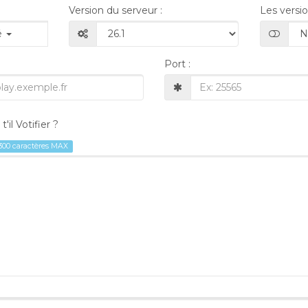
Version du serveur :
Les versio
é
Port :
'il Votifier ?
300 caractères MAX