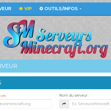
VEUR
VIP
OUTILS/INFOS
RVEUR
S
Nom du serveur :
ules