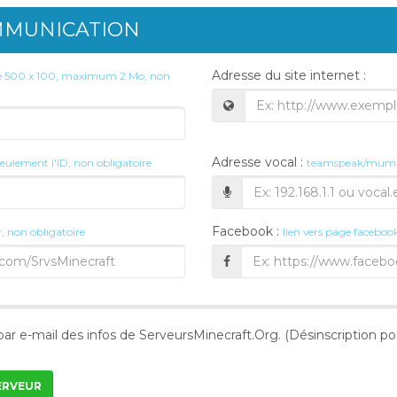
MMUNICATION
Adresse du site internet :
le 500 x 100, maximum 2 Mo, non
Adresse vocal :
seulement l'ID, non obligatoire
teamspeak/mumbl
Facebook :
r, non obligatoire
lien vers page faceboo
 par e-mail des infos de ServeursMinecraft.Org. (Désinscription 
ERVEUR