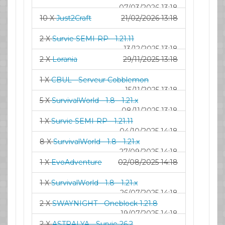
07/03/2026 13:18
10 X
Just2Craft
21/02/2026 13:18
2 X
Survie SEMI-RP - 1.21.11
13/12/2025 13:18
2 X
Lorania
29/11/2025 13:18
1 X
CBUL - Serveur Cobblemon
15/11/2025 13:18
5 X
SurvivalWorld - 1.8 - 1.21.x
08/11/2025 13:18
1 X
Survie SEMI-RP - 1.21.11
04/10/2025 14:18
8 X
SurvivalWorld - 1.8 - 1.21.x
27/09/2025 14:18
1 X
EvoAdventure
02/08/2025 14:18
1 X
SurvivalWorld - 1.8 - 1.21.x
26/07/2025 14:18
2 X
SWAYNIGHT - Oneblock 1.21.8
19/07/2025 14:18
2 X
ASTRALYA - Survie 26.2