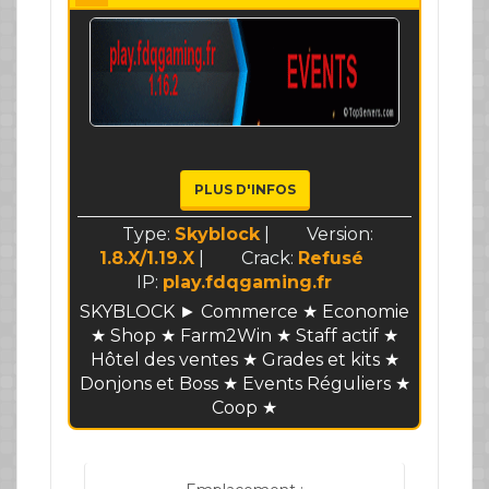
PLUS D'INFOS
Type:
Skyblock
|
Version:
1.8.X/1.19.X
|
Crack:
Refusé
IP:
play.fdqgaming.fr
SKYBLOCK ► Commerce ★ Economie
★ Shop ★ Farm2Win ★ Staff actif ★
Hôtel des ventes ★ Grades et kits ★
Donjons et Boss ★ Events Réguliers ★
Coop ★