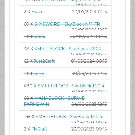
21/07/2024 12:15
2 X
Eliaze
20/07/2024 12:15
60 X
SKYSWORD - SkyBlock N°1 FR
20/06/2024 12:15
1 X
Elenox
20/06/2024 00:15
38 X
SMELTBLOCK - SkyBlock 1.20.4
01/06/2024 00:15
62 X
Just2Craft
01/05/2024 00:15
1 X
Firenix
30/04/2024 12:15
480 X
SMELTBLOCK - SkyBlock 1.20.4
03/09/2023 12:15
60 X
MANABLOCK - SURVIE
FARM2WIN
04/08/2023 12:15
145 X
SMELTBLOCK - SkyBlock 1.20.4
24/05/2023 00:15
2 X
FlyCraft
23/05/2023 00:15