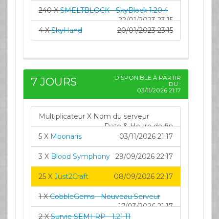
240 X
SMELTBLOCK - SkyBlock 1.20.4
22/01/2023 23:15
4 X
SkyHand
20/01/2023 23:15
DISPONIBLE À PARTIR
7 JOURS
DU :
03/11/2026 21:17
Multiplicateur X Nom du serveur
Date & Heure de fin
5 X
Moonaris
03/11/2026 21:17
3 X
Blood Symphony
29/09/2026 22:17
25 X
Just2Craft
08/09/2026 22:17
1 X
CobbleGems - Nouveau Serveur
17/03/2026 21:17
2 X
Survie SEMI-RP - 1.21.11