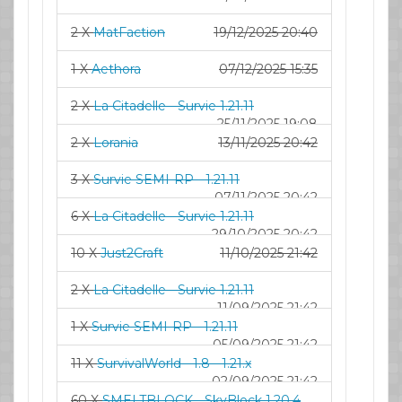
2 X
MatFaction
19/12/2025 20:40
1 X
Aethora
07/12/2025 15:35
2 X
La Citadelle - Survie 1.21.11
25/11/2025 19:08
2 X
Lorania
13/11/2025 20:42
3 X
Survie SEMI-RP - 1.21.11
07/11/2025 20:42
6 X
La Citadelle - Survie 1.21.11
29/10/2025 20:42
10 X
Just2Craft
11/10/2025 21:42
2 X
La Citadelle - Survie 1.21.11
11/09/2025 21:42
1 X
Survie SEMI-RP - 1.21.11
05/09/2025 21:42
11 X
SurvivalWorld - 1.8 - 1.21.x
02/09/2025 21:42
60 X
SMELTBLOCK - SkyBlock 1.20.4