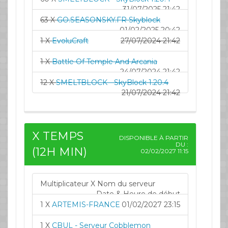
31/07/2025 21:42
63 X
GO.SEASONSKY.FR Skyblock
01/02/2025 20:42
1 X
EvoluCraft
27/07/2024 21:42
1 X
Battle Of Temple And Arcania
24/07/2024 21:42
12 X
SMELTBLOCK - SkyBlock 1.20.4
21/07/2024 21:42
X TEMPS
DISPONIBLE À PARTIR
DU :
(12H MIN)
02/02/2027 11:15
Multiplicateur X Nom du serveur
Date & Heure de début
1 X
ARTEMIS-FRANCE
01/02/2027 23:15
1 X
CBUL - Serveur Cobblemon