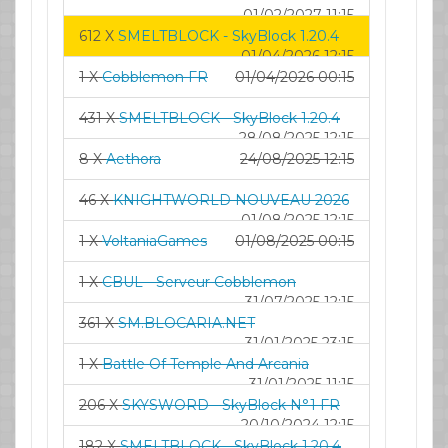
01/02/2027 11:15
612 X
SMELTBLOCK - SkyBlock 1.20.4
01/04/2026 12:15
1 X
Cobblemon FR
01/04/2026 00:15
431 X
SMELTBLOCK - SkyBlock 1.20.4
28/08/2025 12:15
8 X
Aethora
24/08/2025 12:15
46 X
KNIGHTWORLD NOUVEAU 2026
01/08/2025 12:15
1 X
VoltaniaGames
01/08/2025 00:15
1 X
CBUL - Serveur Cobblemon
31/07/2025 12:15
361 X
SM.BLOCARIA.NET
31/01/2025 23:15
1 X
Battle Of Temple And Arcania
31/01/2025 11:15
206 X
SKYSWORD - SkyBlock N°1 FR
20/10/2024 12:15
182 X
SMELTBLOCK - SkyBlock 1.20.4