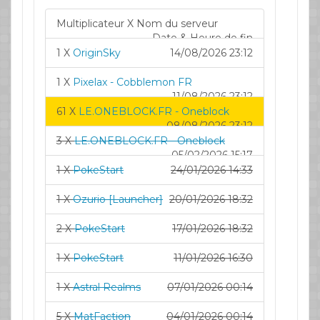
Multiplicateur X Nom du serveur
Date & Heure de fin
1 X
OriginSky
14/08/2026 23:12
1 X
Pixelax - Cobblemon FR
11/08/2026 23:12
61 X
LE.ONEBLOCK.FR - Oneblock
08/08/2026 23:12
3 X
LE.ONEBLOCK.FR - Oneblock
05/02/2026 15:17
1 X
PokeStart
24/01/2026 14:33
1 X
Ozurio [Launcher]
20/01/2026 18:32
2 X
PokeStart
17/01/2026 18:32
1 X
PokeStart
11/01/2026 16:30
1 X
Astral Realms
07/01/2026 00:14
5 X
MatFaction
04/01/2026 00:14