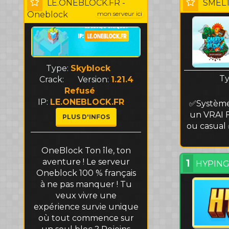
LE.ONEBLOCK.FR -
SMELT
Oneblock
mon serveur ici
Type:
Skyblock
T
Crack:
Version:
1.21.4
Refusé
IP:
LE.ONEBLOCK.FR
✅Système 
un VRAI F
PLUS D'INFOS
ou casual
OneBlock Ton île, ton
aventure ! Le serveur
1
HYPING 
Oneblock 100 % français
à ne pas manquer ! Tu
veux vivre une
expérience survie unique
où tout commence sur