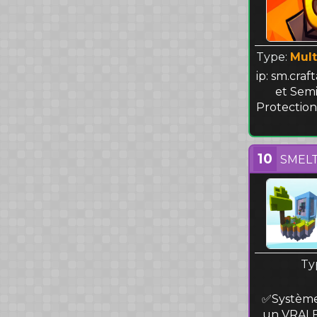
Type:
Mult
ip: sm.craf
et Semi
Protection
10
SMELT
Ty
✅Système 
un VRAI F