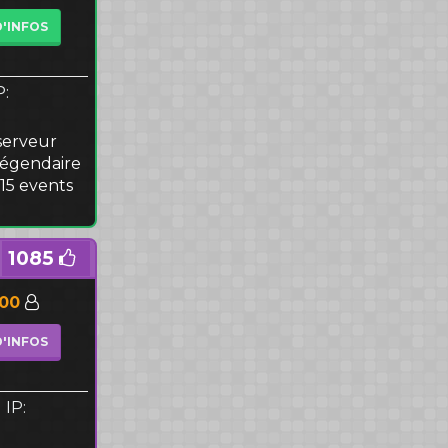
D'INFOS
P:
serveur
légendaire
15 events
1085
500
D'INFOS
IP: