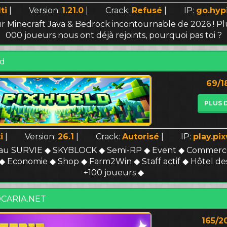
ti
|
Version:
1.21.0
|
Crack:
Refusé
|
IP:
go.hyp
r Minecraft Java & Bedrock incontournable de 2026 ! P
000 joueurs nous ont déjà rejoints, pourquoi pas toi ?
ld
69/1
PLUS 
i
|
Version:
26.1
|
Crack:
Autorisé
|
IP:
play.pix
au SURVIE ◆ SKYBLOCK ◆ Semi-RP ◆ Event ◆ Commerce
◆ Economie ◆ Shop ◆ Farm2Win ◆ Staff actif ◆ Hôtel de
+100 joueurs ◆
CARIA.NET
165/2