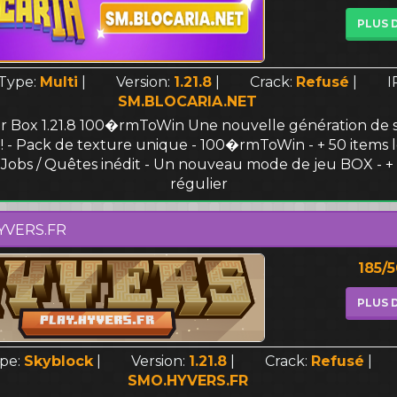
PLUS 
Type:
Multi
|
Version:
1.21.8
|
Crack:
Refusé
|
I
SM.BLOCARIA.NET
r Box 1.21.8 100�rmToWin Une nouvelle génération de 
 ! - Pack de texture unique - 100�rmToWin - + 50 items 
 Jobs / Quêtes inédit - Un nouveau mode de jeu BOX - + 
régulier
YVERS.FR
185/
PLUS 
pe:
Skyblock
|
Version:
1.21.8
|
Crack:
Refusé
|
SMO.HYVERS.FR