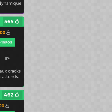
e dynamique
565
500
D'INFOS
IP:
aux cracks
 attends,
⭐
462
00