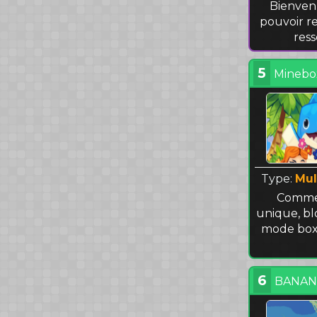
Bienven
pouvoir r
ress
5
Minebo
Type:
Mul
Commen
unique, b
mode boxe
6
BANANI