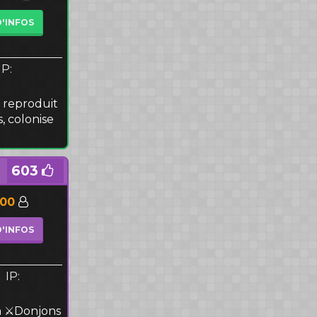
D'INFOS
IP:
 reproduit
s, colonise
603
000
D'INFOS
IP:
n ⚔️Donjons