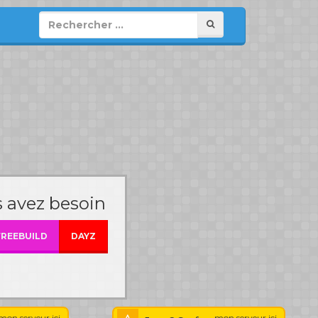
 avez besoin
FREEBUILD
DAYZ
mon serveur ici
mon serveur ici