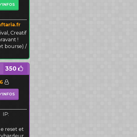
D'INFOS
ftaria.fr
val, Creatif
ravant !
t bourse) /
350
56
D'INFOS
IP:
e reset et
tryhardeur