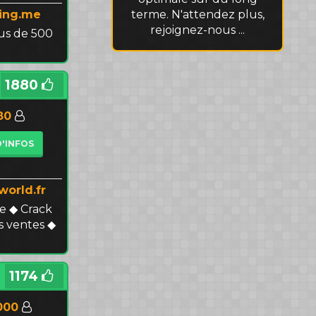
terme. N'attendez plus,
ing.me
rejoignez-nous ...
lus de 500
1880
80
D'INFOS
world.fr
 ◆ Crack
s ventes ◆
1174
000