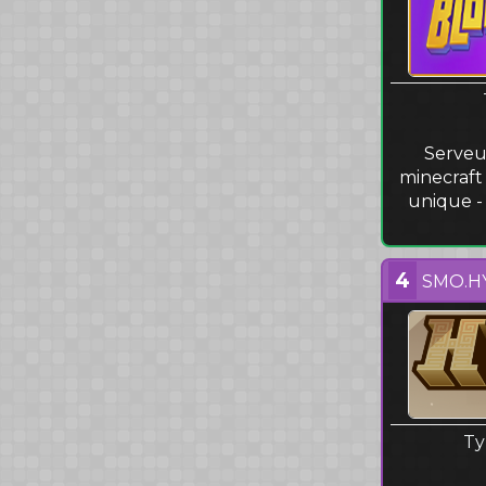
Serveu
minecraft
unique -
4
SMO.H
Ty