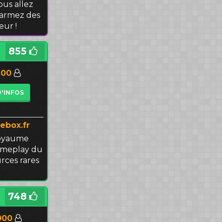
us allez
farmez des
eur !
855
100
D'INFOS
ebox.fr
royaume
ameplay du
rces rares
748
000