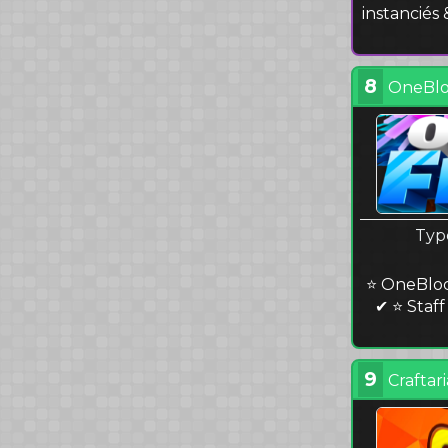
instanciés
8
OneBlo
Typ
⭐ OneBloc
✔ ⭐ Staf
9
Craftari