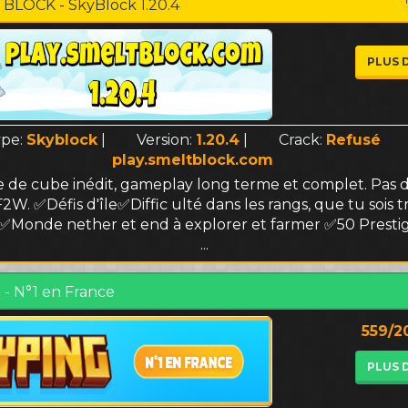
BLOCK - SkyBlock 1.20.4
PLUS 
ype:
Skyblock
|
Version:
1.20.4
|
Crack:
Refusé
play.smeltblock.com
de cube inédit, gameplay long terme et complet. Pas d
2W. ✅Défis d'île✅Diffic ulté dans les rangs, que tu sois 
 ✅Monde nether et end à explorer et farmer ✅50 Prestig
...
- N°1 en France
559/2
PLUS 