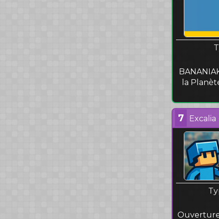
T
BANANIAKM
la Planète
7
Excalia
Ty
Ouverture 