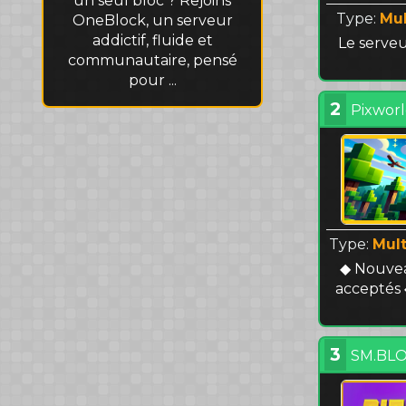
un seul bloc ? Rejoins
Type:
Mul
OneBlock, un serveur
addictif, fluide et
Le serveu
communautaire, pensé
pour ...
2
Pixwor
Type:
Mult
◆ Nouve
acceptés 
3
SM.BLO