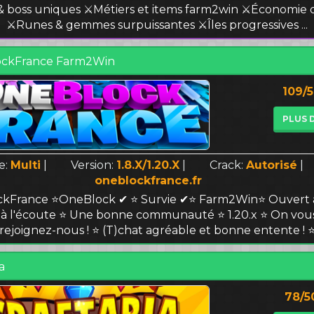
 & boss uniques ⚔️Métiers et items farm2win ⚔️Économi
⚔️Runes & gemmes surpuissantes ⚔️Îles progressives ...
ckFrance Farm2Win
109/
PLUS 
e:
Multi
|
Version:
1.8.X/1.20.X
|
Crack:
Autorisé
|
oneblockfrance.fr
kFrance ⭐OneBlock ✔ ⭐ Survie ✔⭐ Farm2Win⭐ Ouvert 
f à l'écoute ⭐ Une bonne communauté ⭐ 1.20.x ⭐ On vous
rejoignez-nous ! ⭐ (T)chat agréable et bonne entente ! 
a
78/5