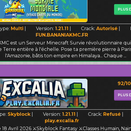
PLUS 
ype:
Multi
|
Version:
1.21.11
|
Crack:
Autorisé
|
FUN.BANANIAKMC.FR
C est un Serveur Minecraft Survie révolutionnaire qui
 Terre entière à l'échelle. Pose ta première pierre à Pari
l'Amazonie, bâtis ton empire en Himalaya... Chaque ...
92/1
PLUS 
pe:
Skyblock
|
Version:
1.21.11
|
Crack:
Refusé
|
play.excalia.fr
18 Avril 2026 ⚔️Skyblock Fantasy ⚔️Classes Humain, Nai