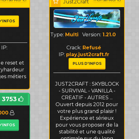
Just2Craft
D'INFOS
Type:
Multi
Version:
1.21.0
Crack:
Refusé
IP:
IP:
play.just2craft.fr
e reset et
PLUS D'INFOS
tryhardeur
es métiers
JUST2CRAFT : SKYBLOCK
- SURVIVAL - VANILLA -
CREATIF - AUTRES ...
3753
Ouvert depuis 2012 pour
votre plus grand plaisir !
000
Expérience et sérieux
pour vous proposer de la
D'INFOS
stabilité et une qualité
optimale sur du long