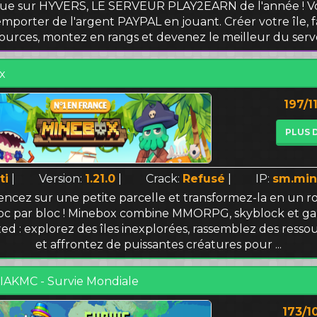
ue sur HYVERS, LE SERVEUR PLAY2EARN de l'année ! Vo
emporter de l'argent PAYPAL en jouant. Créer votre île, 
ources, montez en rangs et devenez le meilleur du serv
x
197/1
PLUS 
ti
|
Version:
1.21.0
|
Crack:
Refusé
|
IP:
sm.min
cez sur une petite parcelle et transformez-la en un 
loc par bloc ! Minebox combine MMORPG, skyblock et g
d : explorez des îles inexplorées, rassemblez des ressou
et affrontez de puissantes créatures pour ...
AKMC - Survie Mondiale
173/1