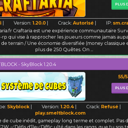
PLUS 
i
|
Version:
1.20.0
|
Crack:
Autorisé
|
IP:
sm.cra
taria.fr Craftaria est une expérience communautaire Survi
-rp qui vise à rapprocher les joueurs comme jamais aupa
 de terrain / Une économie diversifiée (money classique e
plus de 250 Quêtes. On ...
BLOCK - SkyBlock 1.20.4
55/
PLUS 
pe:
Skyblock
|
Version:
1.20.4
|
Crack:
Refusé
|
play.smeltblock.com
de cube inédit, gameplay long terme et complet. Pas d
2W. ✅Défis d'île✅Diffic ulté dans les rangs, que tu sois 