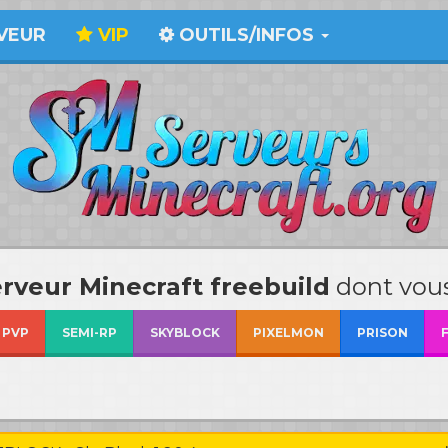
VEUR
VIP
OUTILS/INFOS
erveur Minecraft freebuild
dont vous
PVP
SEMI-RP
SKYBLOCK
PIXELMON
PRISON