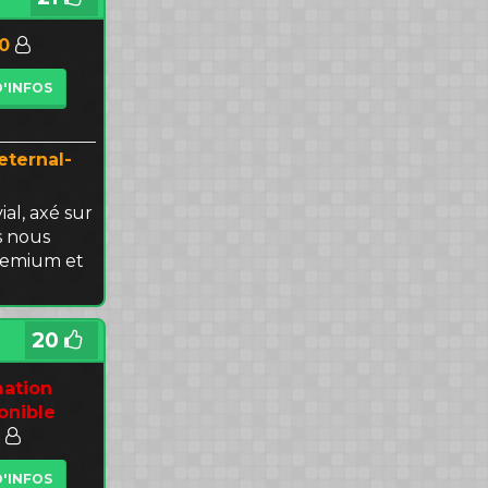
00
D'INFOS
eternal-
ial, axé sur
s nous
premium et
20
mation
onible
D'INFOS