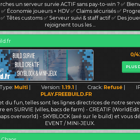
rches un serveur survie ACTIF sans pay-to-win ? ✅ Bien
 ✅ Économie joueurs + HDV ✅ Claims sécurisés ✅ Progr
 ✅ Têtes customs ✅ Serveur suivi & staff actif ✅ Des jou
rejoignent tous les ...
ld.fr
0/4
PLUS 
Type:
Multi
|
Version:
1.19.1
|
Crack:
Refusé
|
I
PLAY.FREEBUILD.FR
t du fun, telles sont les lignes directrices de notre serv
re en SURVIE (villes, bacs de farm) - CREATIF (WorldEdit
maps overworld) - SKYBLOCK (axé sur le build) et vous 
EVENT / MINI-JEUX.
l Chaos