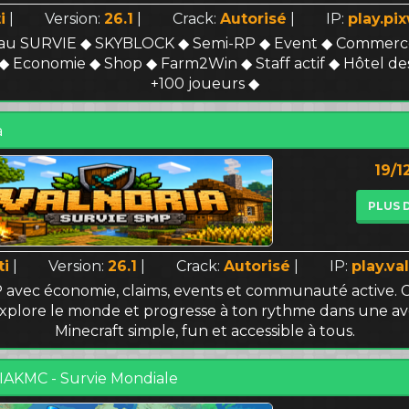
i
|
Version:
26.1
|
Crack:
Autorisé
|
IP:
play.pix
au SURVIE ◆ SKYBLOCK ◆ Semi-RP ◆ Event ◆ Commerce
◆ Economie ◆ Shop ◆ Farm2Win ◆ Staff actif ◆ Hôtel de
+100 joueurs ◆
a
19/1
PLUS 
ti
|
Version:
26.1
|
Crack:
Autorisé
|
IP:
play.val
 avec économie, claims, events et communauté active. C
explore le monde et progresse à ton rythme dans une a
Minecraft simple, fun et accessible à tous.
AKMC - Survie Mondiale