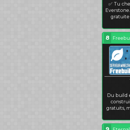
✅ Tu che
Everstone.
gratuite
8
Freebui
Du build e
construi
gratuits, 
9
Eterna