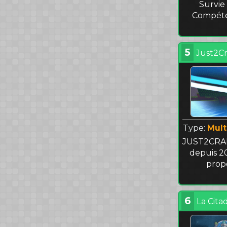
Survie
Compéte
5
Just2Cr
Type:
Mult
JUST2CRAFT
depuis 20
propo
6
La Citad