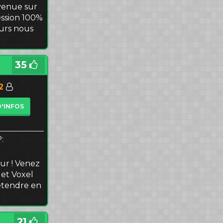
venue sur
ession 100%
eurs nous
35
2
D'INFOS
P:
eur ! Venez
 et Voxel
détendre en
21