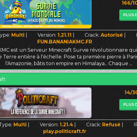
166/1
PLUS 
ype:
Multi
|
Version:
1.21.11
|
Crack:
Autorisé
|
FUN.BANANIAKMC.FR
C est un Serveur Minecraft Survie révolutionnaire qui
 Terre entière à l'échelle. Pose ta première pierre à Pari
l'Amazonie, bâtis ton empire en Himalaya... Chaque ...
aft
14/3
PLUS 
Type:
Multi
|
Version:
1.21.4
|
Crack:
Refusé
|
I
play.politicraft.fr