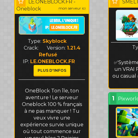
LE.ONEBLOCK.FR -
SMELT
Oneblock
mon serveur ici
Type:
Skyblock
T
Crack:
Version:
1.21.4
Refusé
IP:
LE.ONEBLOCK.FR
✅Système 
un VRAI F
PLUS D'INFOS
ou casual
OneBlock Ton île, ton
aventure ! Le serveur
1
Pixworl
Oneblock 100 % français
à ne pas manquer ! Tu
veux vivre une
expérience survie unique
où tout commence sur