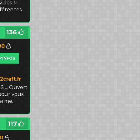
illes ✨
férences
136
00
D'INFOS
2craft.fr
 ... Ouvert
 pour vous
terme.
117
00