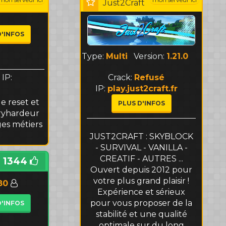
Just2Craft
D'INFOS
Type:
Multi
Version:
1.21.0
Crack:
Refusé
IP:
IP:
play.just2craft.fr
e reset et
PLUS D'INFOS
tryhardeur
es métiers
JUST2CRAFT : SKYBLOCK
- SURVIVAL - VANILLA -
CREATIF - AUTRES ...
1344
Ouvert depuis 2012 pour
votre plus grand plaisir !
80
Expérience et sérieux
pour vous proposer de la
D'INFOS
stabilité et une qualité
optimale sur du long