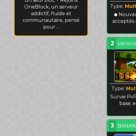
un seul bloc ? Rejoins
Type:
Mult
OneBlock, un serveur
addictif, fluide et
◆ Nouve
communautaire, pensé
acceptés 
pour ...
2
Valnori
Type:
Mul
Survie PvP
base, 
3
BANANI