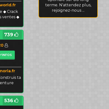
terme. N'attendez plus,
world.fr
rejoignez-nous ...
 ◆ Crack
s ventes ◆
739
20
D'INFOS
noria.fr
onstruis ta
venture
536