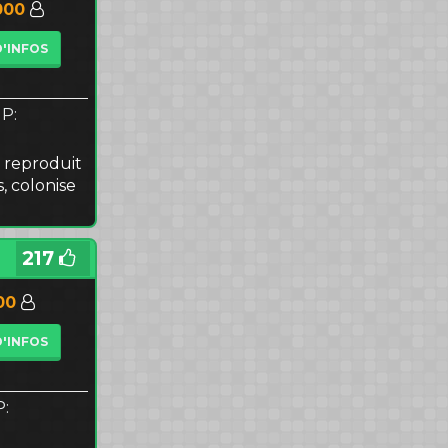
000
D'INFOS
IP:
 reproduit
s, colonise
217
00
D'INFOS
P: