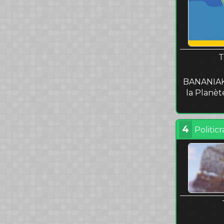
T
BANANIAKM
la Planète
4
Politicr