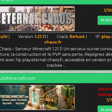
1/1
PLUS 
ulti
|
Version:
1.21.11
|
Crack:
Refusé
|
IP:
play.
chaos.fr
Chaos – Serveur Minecraft 1.21.11 Un serveur survie conviv
nture, la construction et le PVP sans perte, Rejoignez dè
t avec l'ip play.eternal-chaos.fr, accessible en version 
crackée ...
uildMinecraft.com
Infor
indisp
?/?
PLUS 