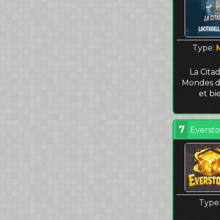
Type:
La Cita
Mondes de
et bi
7
Everston
Type