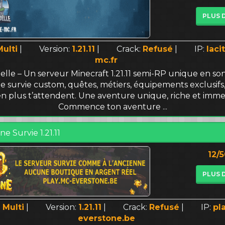
PLUS 
Multi
|
Version:
1.21.11
|
Crack:
Refusé
|
IP:
laci
mc.fr
delle – Un serveur Minecraft 1.21.11 semi-RP unique en son
 survie custom, quêtes, métiers, équipements exclusifs,
en plus t’attendent. Une aventure unique, riche et immer
Commence ton aventure ...
e Survie 1.21.11
12/
PLUS 
:
Multi
|
Version:
1.21.11
|
Crack:
Refusé
|
IP:
pl
everstone.be