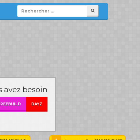
 avez besoin
FREEBUILD
DAYZ
mon serveur ici
mon serveur ici