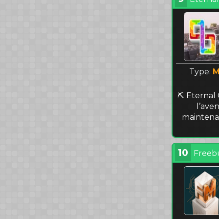
Type:
M
⛏️ Eternal 
l’ave
maintenan
10
Freeb