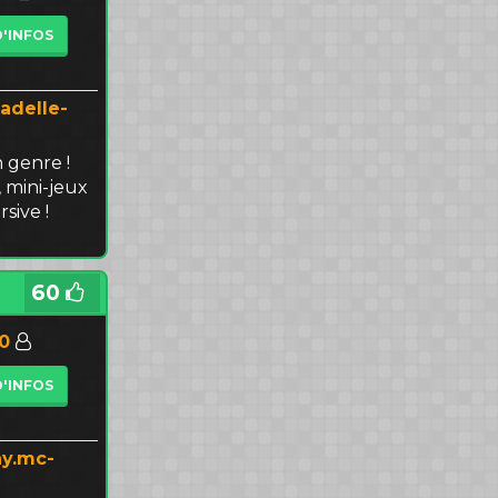
D'INFOS
tadelle-
 genre !
 mini-jeux
sive !
60
50
D'INFOS
ay.mc-