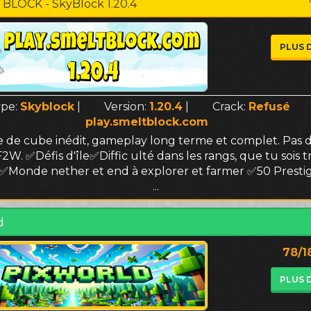
BLOCK - SkyBlock 1.20.4
PLUS 
ype:
Skyblock
|
Version:
1.20.4
|
Crack:
Refusé
play.smeltblock.com
de cube inédit, gameplay long terme et complet. Pas d
2W. ✅Défis d'île✅Diffic ulté dans les rangs, que tu sois 
 ✅Monde nether et end à explorer et farmer ✅50 Prestig
...
d
78/1
PLUS 