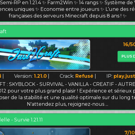
 Semi-RP en 1.21.4 ✨ Farm2Win ✨ 14 rangs ✨ Système de V
nces uniques ✨ Economie entre joueurs ✨ L’une des ré
françaises des serveurs Minecraft depuis 8 ans ! ✨
aft
16/5
PLUS 
i
|
Version:
1.21.0
|
Crack:
Refusé
|
IP:
play.just
 : SKYBLOCK - SURVIVAL - VANILLA - CREATIF - AUTRES
12 pour votre plus grand plaisir ! Expérience et sérieux
ser de la stabilité et une qualité optimale sur du long 
N'attendez plus, rejoignez-nous ...
elle - Survie 1.21.11
7/1