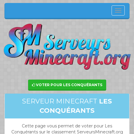
Menu
de
navig
VOTER POUR LES CONQUÉRANTS
SERVEUR MINECRAFT
LES
CONQUÉRANTS
Cette page vous permet de voter pour Les
Conquérants sur le classement ServeursMinecraft.org