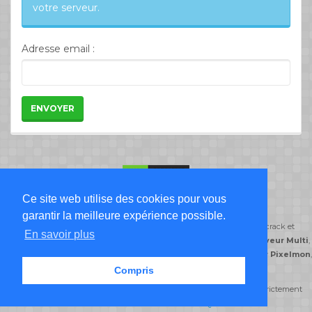
votre serveur.
Adresse email :
ENVOYER
Ce site web utilise des cookies pour vous
Liste Serveur Minecraft
garantir la meilleure expérience possible.
ServeursMinecraft.org classe ses serveurs minecraft par type de jeu: crack et
En savoir plus
premium,
serveur Freebuild
,
serveur Creatif
,
serveur DayZ
,
serveur Multi
,
serveur Semi-Roleplay
,
serveur PvP
,
serveur Skyblock
,
serveur Pixelmon
,
serveur Prison
.
Compris
© serveursminecraft.org 2014-2026 Tous droits réservés reproduction strictement
interdite -
CGU
-
CGV
-
FAQ