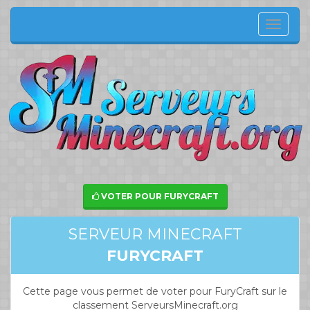
Menu
de
navig
VOTER POUR FURYCRAFT
SERVEUR MINECRAFT
FURYCRAFT
Cette page vous permet de voter pour FuryCraft sur le
classement ServeursMinecraft.org