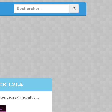
 1.21.4
 ServeursMinecraft.org