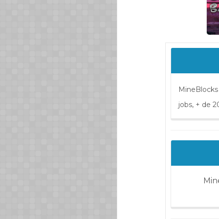
MineBlocks 
jobs, + de 2
Min