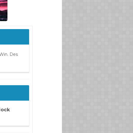
2Win. Des
lock