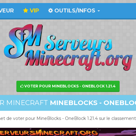
VEUR
VIP
OUTILS/INFOS
VOTER POUR MINEBLOCKS - ONEBLOCK 1.21.4
R MINECRAFT
MINEBLOCKS - ONEBLOCK
t de voter pour MineBlocks - OneBlock 1.21.4 sur le classement