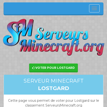
Menu
de
navig
VOTER POUR LOSTGARD
SERVEUR MINECRAFT
LOSTGARD
Cette page vous permet de voter pour Lostgard sur le
classement ServeursMinecraft.org