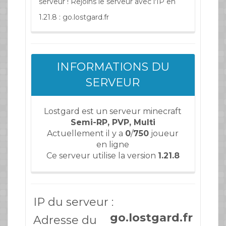
serveur ! Rejoins le serveur avec l'IP en
1.21.8 : go.lostgard.fr
INFORMATIONS DU
SERVEUR
Lostgard est un serveur minecraft
Semi-RP, PVP, Multi
Actuellement il y a
0
/
750
joueur
en ligne
Ce serveur utilise la version
1.21.8
IP du serveur :
go.lostgard.fr
Adresse du