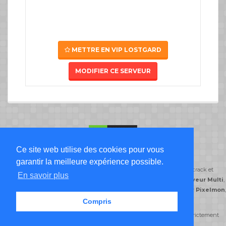
METTRE EN VIP LOSTGARD
MODIFIER CE SERVEUR
Ce site web utilise des cookies pour vous
Liste Serveur Minecraft
garantir la meilleure expérience possible.
ServeursMinecraft.org classe ses serveurs minecraft par type de jeu: crack et
En savoir plus
premium,
serveur Freebuild
,
serveur Creatif
,
serveur DayZ
,
serveur Multi
,
serveur Semi-Roleplay
,
serveur PvP
,
serveur Skyblock
,
serveur Pixelmon
,
serveur Prison
.
Compris
© serveursminecraft.org 2014-2026 Tous droits réservés reproduction strictement
interdite -
CGU
-
CGV
-
FAQ