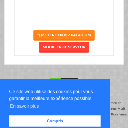
METTRE EN VIP PALADIUM
MODIFIER CE SERVEUR
Ce site web utilise des cookies pour vous
Liste Serveur Minecraft
garantir la meilleure expérience possible.
ServeursMinecraft.org classe ses serveurs minecraft par type de jeu: crack et
En savoir plus
premium,
serveur Freebuild
,
serveur Creatif
,
serveur DayZ
,
serveur Multi
,
serveur Semi-Roleplay
,
serveur PvP
,
serveur Skyblock
,
serveur Pixelmon
,
serveur Prison
.
Compris