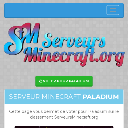
Menu
de
navig
VOTER POUR PALADIUM
SERVEUR MINECRAFT
PALADIUM
Cette page vous permet de voter pour Paladium sur le
classement ServeursMinecraft.org