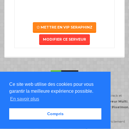
METTRE EN VIP SERAPHINZ
MODIFIER CE SERVEUR
Ce site web utilise des cookies pour vous
Liste Serveur Minecraft
garantir la meilleure expérience possible.
ServeursMinecraft.org classe ses serveurs minecraft par type de jeu: crack et
En savoir plus
premium,
serveur Freebuild
,
serveur Creatif
,
serveur DayZ
,
serveur Multi
,
serveur Semi-Roleplay
,
serveur PvP
,
serveur Skyblock
,
serveur Pixelmon
,
serveur Prison
.
Compris
© serveursminecraft.org 2014-2026 Tous droits réservés reproduction strictement
interdite -
CGU
-
CGV
-
FAQ