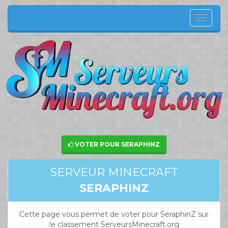
Menu
de
navig
VOTER POUR SERAPHINZ
SERVEUR MINECRAFT
SERAPHINZ
Cette page vous permet de voter pour SeraphinZ sur
le classement ServeursMinecraft.org