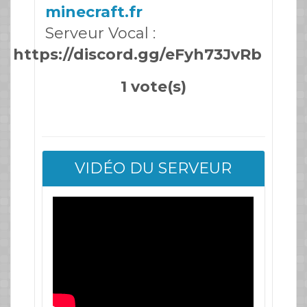
minecraft.fr
Serveur Vocal :
https://discord.gg/eFyh73JvRb
1 vote(s)
VIDÉO DU SERVEUR