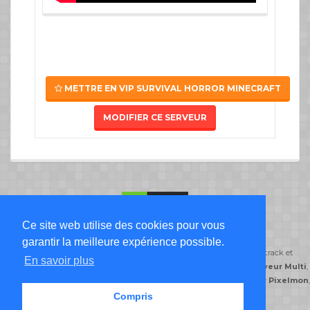
METTRE EN VIP SURVIVAL HORROR MINECRAFT
MODIFIER CE SERVEUR
Ce site web utilise des cookies pour vous
Liste Serveur Minecraft
garantir la meilleure expérience possible.
ServeursMinecraft.org classe ses serveurs minecraft par type de jeu: crack et
En savoir plus
premium,
serveur Freebuild
,
serveur Creatif
,
serveur DayZ
,
serveur Multi
,
serveur Semi-Roleplay
,
serveur PvP
,
serveur Skyblock
,
serveur Pixelmon
,
serveur Prison
.
Compris