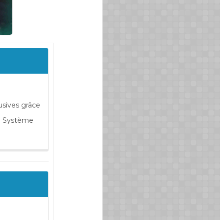
usives grâce
rd Système