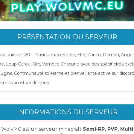
PRÉSENTATION DU SERVEUR
ie unique 1.20.1 Plusieurs races: Fée, Elfe, Zorlim, Demon, Ange,
e, Loup Garou, Orc, Vampire Chacune avec des spécificités excl
 plugins. Communauté tolérante et bienveillante active sur disco
e mission et de donjons
INFORMATIONS DU SERVEUR
WolvMC est un serveur minecraft
Semi-RP, PVP, Multi