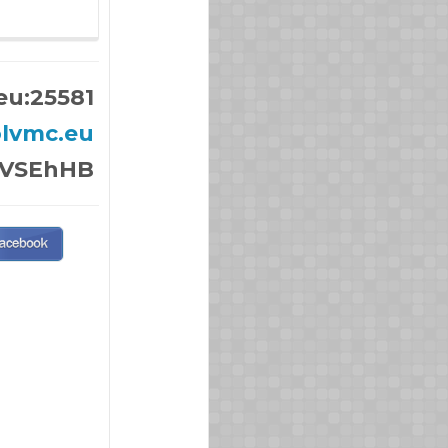
eu:25581
olvmc.eu
/PVSEhHB