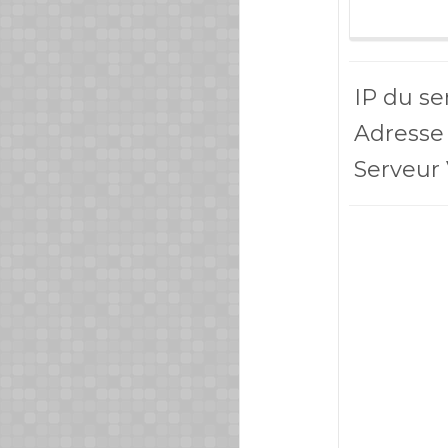
IP du se
Adresse 
Serveur 