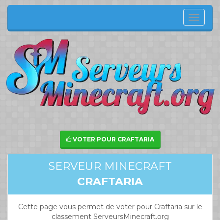
Menu
de
navig
VOTER POUR CRAFTARIA
SERVEUR MINECRAFT
CRAFTARIA
Cette page vous permet de voter pour Craftaria sur le
classement ServeursMinecraft.org