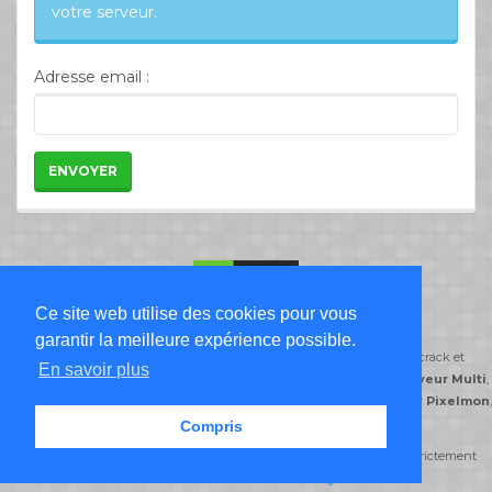
votre serveur.
Adresse email :
ENVOYER
Ce site web utilise des cookies pour vous
Liste Serveur Minecraft
garantir la meilleure expérience possible.
ServeursMinecraft.org classe ses serveurs minecraft par type de jeu: crack et
En savoir plus
premium,
serveur Freebuild
,
serveur Creatif
,
serveur DayZ
,
serveur Multi
,
serveur Semi-Roleplay
,
serveur PvP
,
serveur Skyblock
,
serveur Pixelmon
,
serveur Prison
.
Compris
© serveursminecraft.org 2014-2026 Tous droits réservés reproduction strictement
interdite -
CGU
-
CGV
-
FAQ