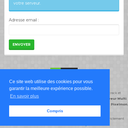
votre serveur.
Adresse email :
ENVOYER
Ce site web utilise des cookies pour vous
Liste Serveur Minecraft
garantir la meilleure expérience possible.
ServeursMinecraft.org classe ses serveurs minecraft par type de jeu: crack et
En savoir plus
premium,
serveur Freebuild
,
serveur Creatif
,
serveur DayZ
,
serveur Multi
,
serveur Semi-Roleplay
,
serveur PvP
,
serveur Skyblock
,
serveur Pixelmon
,
serveur Prison
.
Compris
© serveursminecraft.org 2014-2026 Tous droits réservés reproduction strictement
interdite -
CGU
-
CGV
-
FAQ