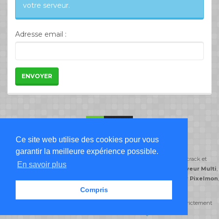
votre serveur.
Adresse email :
ENVOYER
Ce site web utilise des cookies pour vous
Liste Serveur Minecraft
garantir la meilleure expérience possible.
ServeursMinecraft.org classe ses serveurs minecraft par type de jeu: crack et
En savoir plus
premium,
serveur Freebuild
,
serveur Creatif
,
serveur DayZ
,
serveur Multi
,
serveur Semi-Roleplay
,
serveur PvP
,
serveur Skyblock
,
serveur Pixelmon
,
serveur Prison
.
Compris
© serveursminecraft.org 2014-2026 Tous droits réservés reproduction strictement
interdite -
CGU
-
CGV
-
FAQ