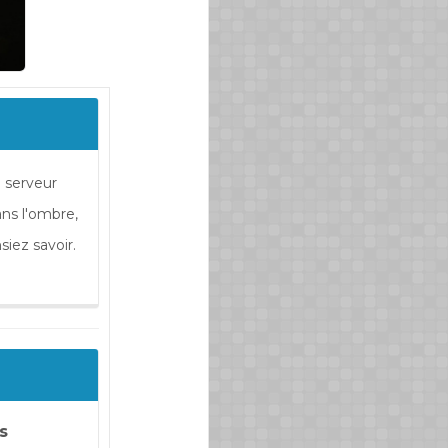
 serveur
ans l'ombre,
iez savoir.
s