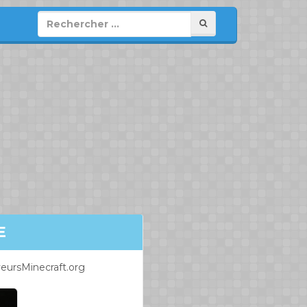
E
eursMinecraft.org