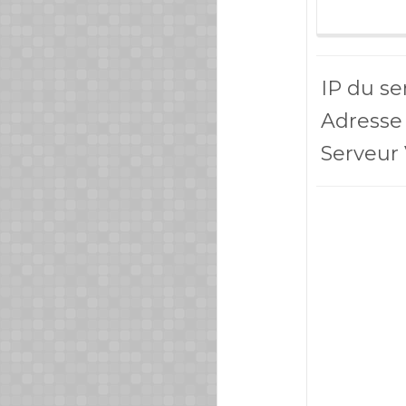
IP du se
Adresse 
Serveur 