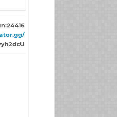
un:24416
rator.gg/
Eyyh2dcU